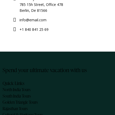
785 15h Street, Office 478
Berlin, De 81566
info@email.com
+1 840 841 25 69
Spend your ultimate vacation with us
Quick Links
North India Tours
South India Tours
Golden Triangle Tours
Rajasthan Tours
Cultural & Heritage Tours