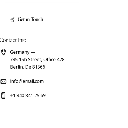
Contact Info
Germany —
785 15h Street, Office 478
Berlin, De 81566
info@email.com
+1 840 841 25 69