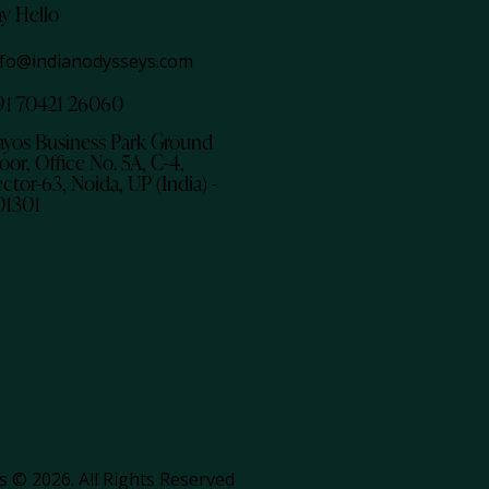
ay Hello
nfo@indianodysseys.com
91 70421 26060
ayos Business Park Ground
oor, Office No. 5A, C-4,
ctor-63, Noida, UP (India) -
01301
s © 2026. All Rights Reserved