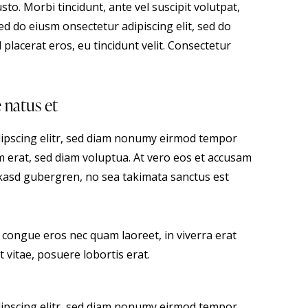
sto. Morbi tincidunt, ante vel suscipit volutpat,
sed do eiusm onsectetur adipiscing elit, sed do
 placerat eros, eu tincidunt velit. Consectetur
e natus et
dipscing elitr, sed diam nonumy eirmod tempor
m erat, sed diam voluptua. At vero eos et accusam
a kasd gubergren, no sea takimata sanctus est
 congue eros nec quam laoreet, in viverra erat
 vitae, posuere lobortis erat.
dipscing elitr, sed diam nonumy eirmod tempor